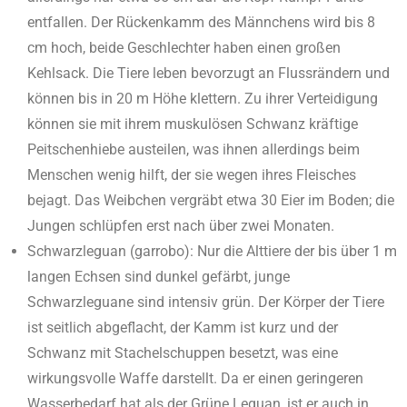
entfallen. Der Rü­ckenkamm des Männchens wird bis 8
cm hoch, beide Geschlechter haben einen großen
Kehlsack. Die Tiere leben bevorzugt an Flussrändern und
können bis in 20 m Höhe klettern. Zu ihrer Verteidigung
können sie mit ihrem muskulösen Schwanz kräftige
Peitschenhiebe austeilen, was ihnen allerdings beim
Menschen wenig hilft, der sie wegen ihres Fleisches
bejagt. Das Weibchen vergräbt etwa 30 Eier im Boden; die
Jungen schlüpfen erst nach über zwei Monaten.
Schwarzleguan (garrobo): Nur die Alttiere der bis über 1 m
langen Ech­sen sind dunkel gefärbt, junge
Schwarzleguane sind intensiv grün. Der Körper der Tiere
ist seitlich abgeflacht, der Kamm ist kurz und der
Schwanz mit Stachelschuppen besetzt, was eine
wirkungsvolle Waffe darstellt. Da er einen geringeren
Wasserbedarf hat als der Grüne Leguan, ist er auch in